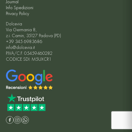
Journal
Info Spedizioni
Privacy Policy
Dolcevia
Via Germania 8,
z.i. Camin, 35127 Padova (PD)
+39 345 6983686
info@dolcevia.it
P.IVA/C.F. 05459460282
CODICE SDI: M5UXCR1