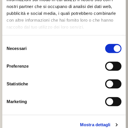
6,90
€
semolato, Origano secco (0%).
nostri partner che si occupano di analisi dei dati web,
pubblicità e social media, i quali potrebbero combinarle
Esaurito
Può contenere: SOIA, LUPINI, SENAPE.
con altre informazioni che hai fornito loro o che hanno
raccolto dal tuo utilizzo dei loro servizi.
Selezione
Necessari
del
consenso
Preferenze
Potrebbe interessarti
Statistiche
Marketing
Mostra dettagli