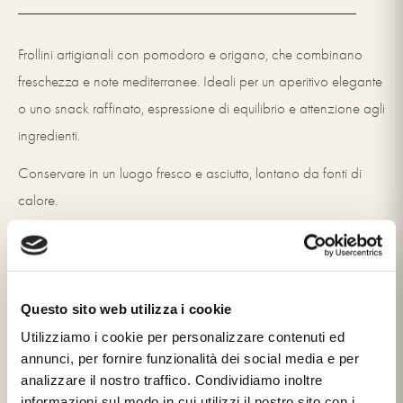
Frollini artigianali con pomodoro e origano, che combinano
freschezza e note mediterranee. Ideali per un aperitivo elegante
o uno snack raffinato, espressione di equilibrio e attenzione agli
ingredienti.
Conservare in un luogo fresco e asciutto, lontano da fonti di
calore.
Formato:
180 g
+
INGREDIENTI
Questo sito web utilizza i cookie
Utilizziamo i cookie per personalizzare contenuti ed
Scarica la scheda nutrizionale
Farina di GRANO tenero (tipo 0) (46%), BURRO (35%), Acqua,
annunci, per fornire funzionalità dei social media e per
analizzare il nostro traffico. Condividiamo inoltre
Doppio concentrato di pomodoro (7%), Sale, Zucchero
informazioni sul modo in cui utilizzi il nostro sito con i