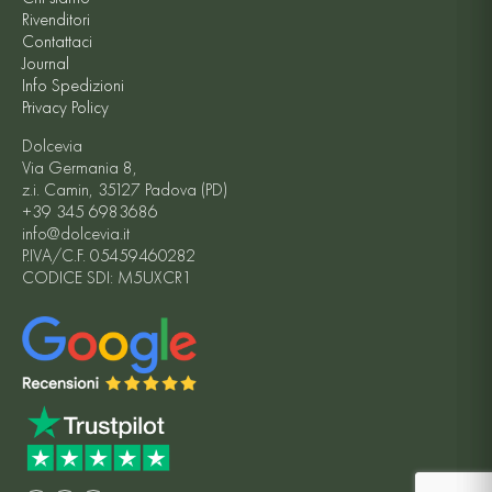
Rivenditori
Contattaci
Journal
Info Spedizioni
Privacy Policy
Dolcevia
Via Germania 8,
z.i. Camin, 35127 Padova (PD)
+39 345 6983686
info@dolcevia.it
P.IVA/C.F. 05459460282
CODICE SDI: M5UXCR1