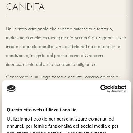
CANDITA
Un lievitato artigianale che esprime autenticità e territorio,
realizzato con olio extravergine d’oliva dei Colli Euganei, lievito
madre e arancia candita. Un equilibrio raffinato di profumi e
consistenze, insignito del premio Leone d’Oro come
riconoscimento della sua eccellenza artigianale.
Conservare in un luogo fresco e asciutto, lontano da fonti di
calore. Una volta aperto consumare entro 5 giorni.
Formato:
750 g
Questo sito web utilizza i cookie
+
INGREDIENTI
Utilizziamo i cookie per personalizzare contenuti ed
annunci, per fornire funzionalità dei social media e per